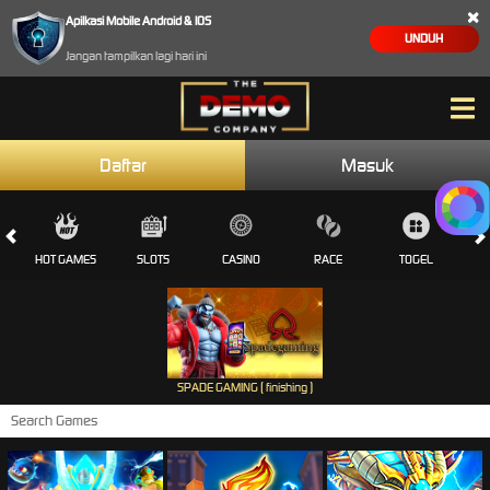
×
Apilkasi Mobile Android & IOS
UNDUH
Jangan tampilkan lagi hari ini
Daftar
Masuk
HOT GAMES
SLOTS
CASINO
RACE
TOGEL
S
SPADE GAMING ( finishing )