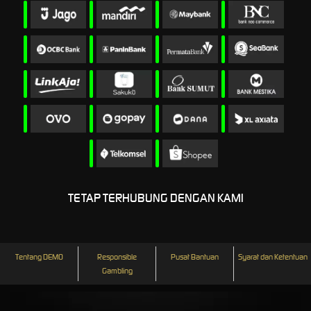
TETAP TERHUBUNG DENGAN KAMI
Tentang DEMO
Responsible
Pusat Bantuan
Syarat dan Ketentuan
Gambling