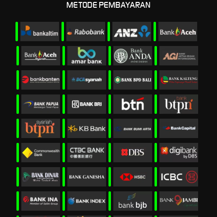
METODE PEMBAYARAN